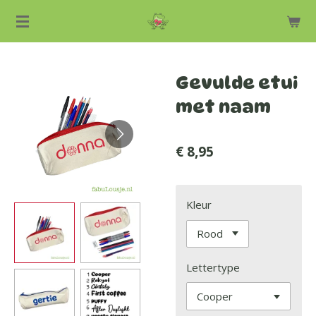
Ga
direct
naar
de
Gevulde etui
hoofdinhoud
met naam
€ 8,95
Kleur
Lettertype