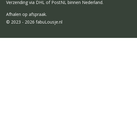
Verzending via DHL of PostNL binnen Nederland.
Afhalen op afspraak.
© 2023 - 2026 fabuLousje.nl