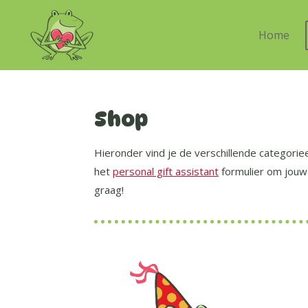
Ga
Home
direct
naar
de
hoofdinhoud
Shop
Hieronder vind je de verschillende categoriee
het
personal gift assistant
formulier om jouw 
graag!