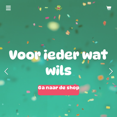
Ga
direct
naar
de
hoofdinhoud
Voor ieder wat
wils
Ga naar de shop