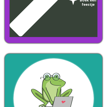
Boek een
feestje