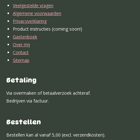
o
r
e
I
p
e
Veelgestelde vragen
k
a
n
p
s
Algemene voorwaarden
m
t
Privacyverklaring
Product instructies (coming soon!)
Gastenboek
Over mij
Contact
Sitemap
Betaling
Via overmaken of betaalverzoek achteraf.
Bedrijven via factuur.
Bestellen
Bestellen kan al vanaf 5,00 (excl. verzendkosten).