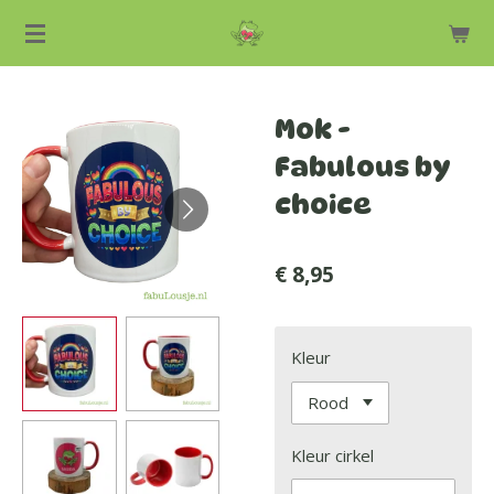
Ga
direct
naar
de
Mok -
hoofdinhoud
Fabulous by
choice
€ 8,95
Kleur
Kleur cirkel