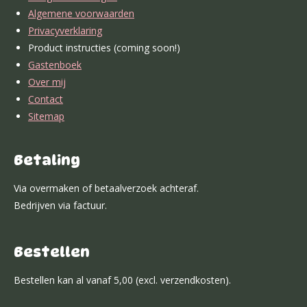
k
a
n
p
s
Algemene voorwaarden
m
t
Privacyverklaring
Product instructies (coming soon!)
Gastenboek
Over mij
Contact
Sitemap
Betaling
Via overmaken of betaalverzoek achteraf.
Bedrijven via factuur.
Bestellen
Bestellen kan al vanaf 5,00 (excl. verzendkosten).