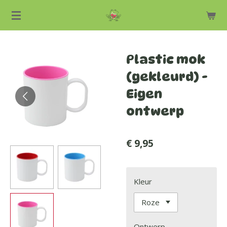
Ga
direct
naar
de
Plastic mok
hoofdinhoud
(gekleurd) -
Eigen
ontwerp
€ 9,95
Kleur
Ontwerp