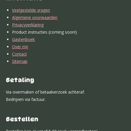
o
g
b
d
A
r
o
r
e
I
p
e
Veelgestelde vragen
k
a
n
p
s
Algemene voorwaarden
m
t
Privacyverklaring
Product instructies (coming soon!)
Gastenboek
Over mij
Contact
Sitemap
Betaling
Via overmaken of betaalverzoek achteraf.
Bedrijven via factuur.
Bestellen