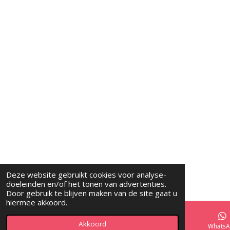
Deze website gebruikt cookies voor analyse-
doeleinden en/of het tonen van advertenties.
Door gebruik te blijven maken van de site gaat u
hiermee akkoord.
Akkoord
E-mailadres
LinkedIn
WhatsA