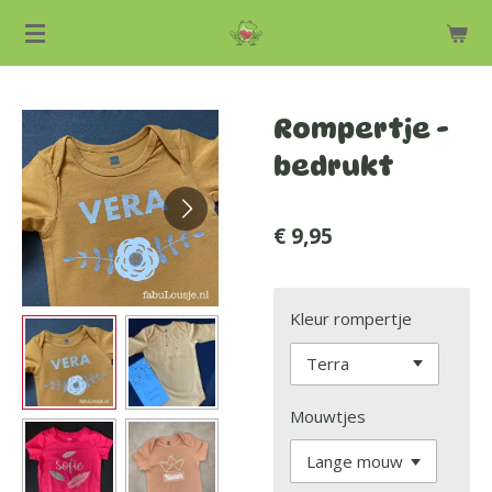
Ga
direct
naar
de
Rompertje -
hoofdinhoud
bedrukt
€ 9,95
Kleur rompertje
Mouwtjes