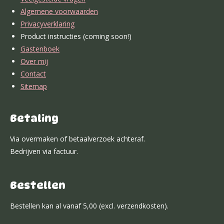
k
a
n
p
s
Algemene voorwaarden
m
t
Privacyverklaring
Product instructies (coming soon!)
Gastenboek
Over mij
Contact
Sitemap
Betaling
Via overmaken of betaalverzoek achteraf.
Bedrijven via factuur.
Bestellen
Bestellen kan al vanaf 5,00 (excl. verzendkosten).